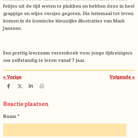
feitjes uit de tijd weten te plukken en hebben deze in heel
grappige en wijze versjes gegoten. Die helemaal tot leven
komen in de komische kleurrijke illustraties van Mark
Janssen.
Een prettig leerzaam verzenboek voor jonge tijdreizigers
om zelfstandig te lezen vanaf 7 jaar.
«
Vorige
Volgende
»
D
D
S
D
e
e
h
e
l
e
a
l
e
l
r
e
Reactie plaatsen
n
e
n
Naam *