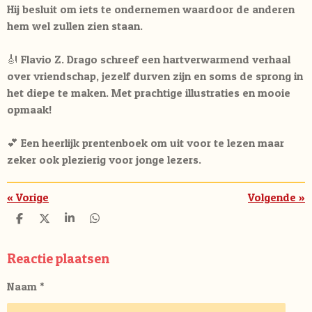
Hij besluit om iets te ondernemen waardoor de anderen
hem wel zullen zien staan.
🎻 Flavio Z. Drago schreef een hartverwarmend verhaal
over vriendschap, jezelf durven zijn en soms de sprong in
het diepe te maken. Met prachtige illustraties en mooie
opmaak!
💕 Een heerlijk prentenboek om uit voor te lezen maar
zeker ook plezierig voor jonge lezers.
«
Vorige
Volgende
»
D
D
S
D
e
e
h
e
l
e
a
l
e
l
r
e
Reactie plaatsen
n
e
n
Naam *