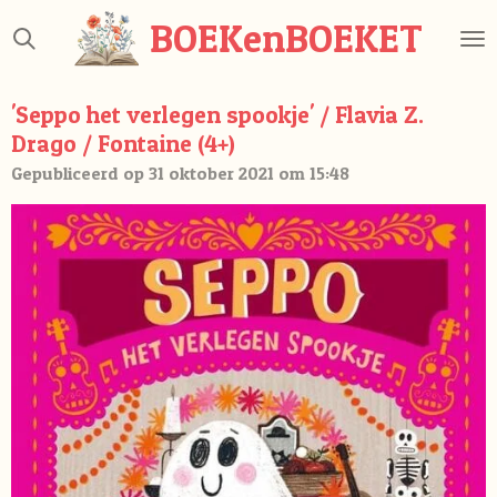
Ga
BOEKenBOEKET
direct
naar
de
'Seppo het verlegen spookje' / Flavia Z.
hoofdinhoud
Drago / Fontaine (4+)
Gepubliceerd op 31 oktober 2021 om 15:48