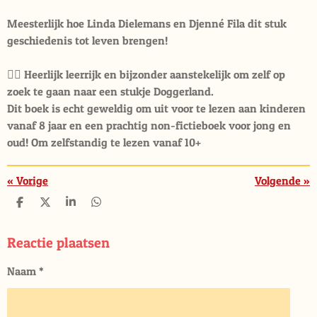
Meesterlijk hoe Linda Dielemans en Djenné Fila dit stuk
geschiedenis tot leven brengen!
❤️‍🔥 Heerlijk leerrijk en bijzonder aanstekelijk om zelf op
zoek te gaan naar een stukje Doggerland.
Dit boek is echt geweldig om uit voor te lezen aan kinderen
vanaf 8 jaar en een prachtig non-fictieboek voor jong en
oud! Om zelfstandig te lezen vanaf 10+
«
Vorige
Volgende
»
D
D
S
D
e
e
h
e
l
e
a
l
e
l
r
e
Reactie plaatsen
n
e
n
Naam *