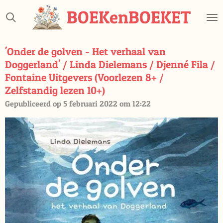
Ga
BOEKenBOEKET
direct
naar
de
'Onder de golven - Het verhaal van
hoofdinhoud
Doggerland' / Linda Dielemans / Djenné Fila /
Fontaine Uitgevers (Voorlezen 8+ /
Zelfstandig lezen 10+)
Gepubliceerd op 5 februari 2022 om 12:22