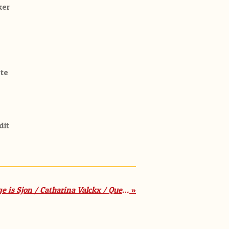
ker
ote
dit
Die kleine is Don, de lange is Sjon / Catharina Valckx / Querido (6+)
»