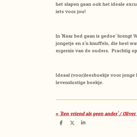
het slapen gaan ook het ideale excu
iets voor jou!
In 'Naar bed gaan is gedoe' brengt 
jongetje en z'n knuffels, die heel w
ergernis van de ouders. Prachtig o
Ideaal (voor)leesboekje voor jonge
levenslustige boekje.
«
'Een vriend als geen ander' / Oliver
D
D
S
e
e
h
l
e
a