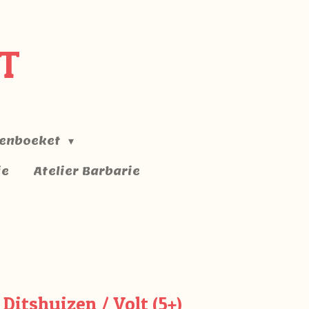
T
enboeket
ie
Atelier Barbarie
Ditshuizen / Volt (5+)