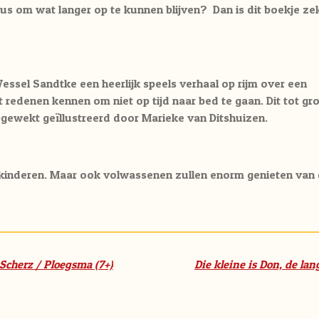
us om wat langer op te kunnen blijven? Dan is dit boekje ze
Wessel Sandtke een heerlijk speels verhaal op rijm over een
at redenen kennen om niet op tijd naar bed te gaan. Dit tot gr
pgewekt geïllustreerd door Marieke van Ditshuizen.
 kinderen. Maar ook volwassenen zullen enorm genieten van 
 Scherz / Ploegsma (7+)