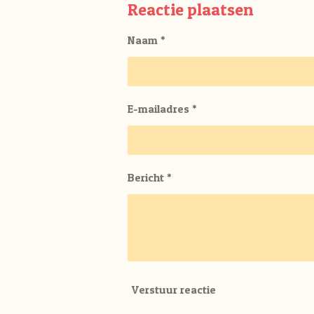
e
l
r
Reactie plaatsen
n
e
Naam *
E-mailadres *
Bericht *
Verstuur reactie