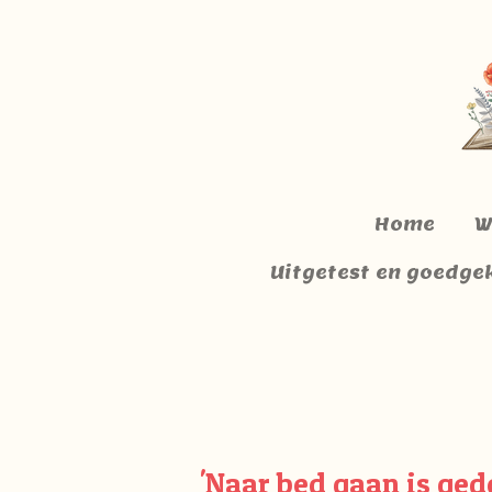
Ga
direct
naar
de
hoofdinhoud
Home
W
Uitgetest en goedge
'Naar bed gaan is ged