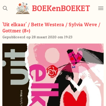
Ga
BOEKenBOEKET
direct
naar
de
'Uit elkaar' / Bette Westera / Sylvia Weve /
hoofdinhoud
Gottmer (8+)
Gepubliceerd op 28 maart 2020 om 19:23