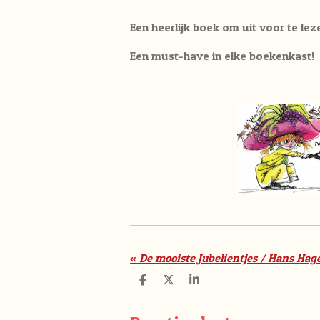
Een heerlijk boek om uit voor te leze
Een must-have in elke boekenkast!
«
D
D
S
e
e
h
l
e
a
e
l
r