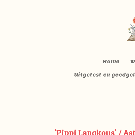
Ga
direct
naar
de
hoofdinhoud
Home
W
Uitgetest en goedge
'Pippi Langkous' / Ast