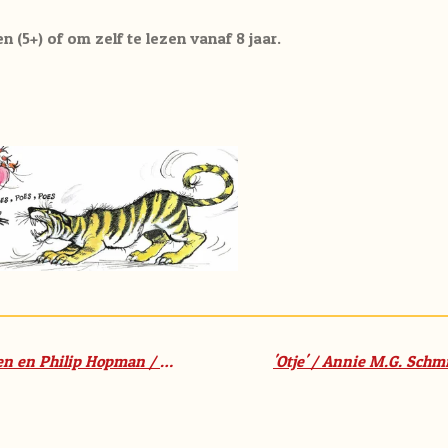
n (5+) of om zelf te lezen vanaf 8 jaar.
De mooiste Jubelientjes / Hans Hagen en Philip Hopman / Querido (6+)