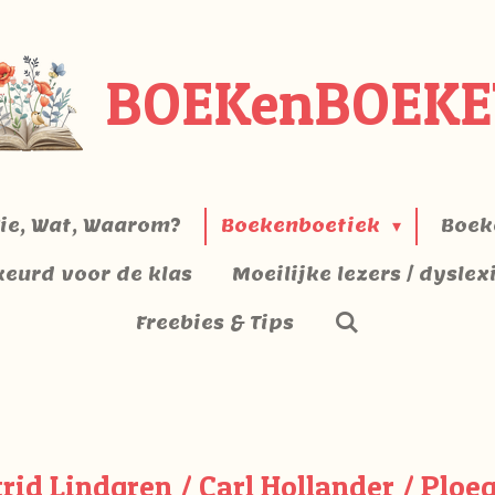
BOEKenBOEKE
ie, Wat, Waarom?
Boekenboetiek
Boek
keurd voor de klas
Moeilijke lezers / dyslex
Freebies & Tips
rid Lindgren / Carl Hollander / Ploeg