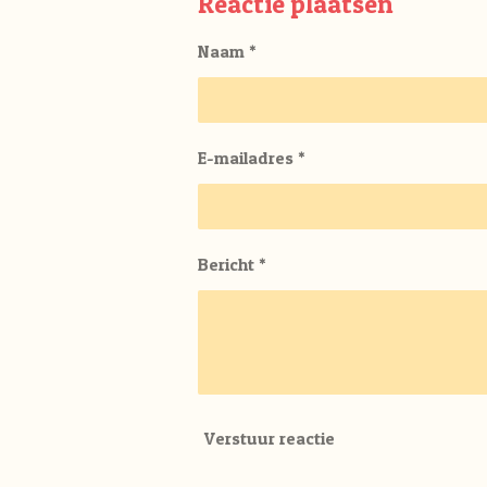
Reactie plaatsen
n
e
Naam *
E-mailadres *
Bericht *
Verstuur reactie