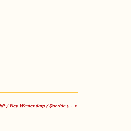
'Otje' / Annie M.G. Schmidt / Fiep Westendorp / Querido (voorlezen 5+ / zelf lezen 8+)
»