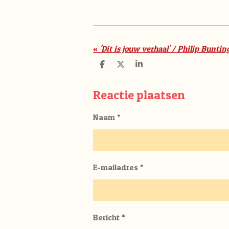
«
'Dit is jouw verhaal' / Philip Buntin
D
D
S
e
e
h
l
e
a
e
l
r
Reactie plaatsen
n
e
Naam *
E-mailadres *
Bericht *