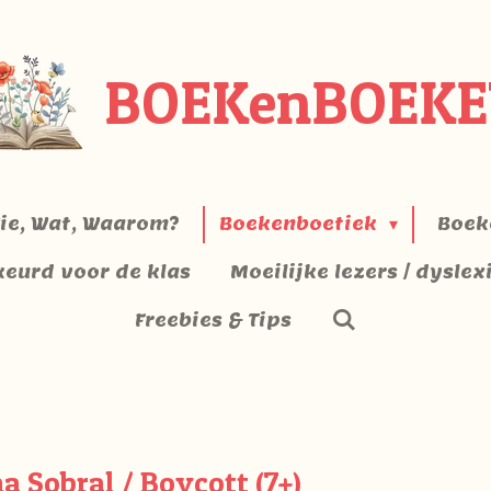
BOEKenBOEKE
ie, Wat, Waarom?
Boekenboetiek
Boek
keurd voor de klas
Moeilijke lezers / dyslex
Freebies & Tips
a Sobral / Boycott (7+)