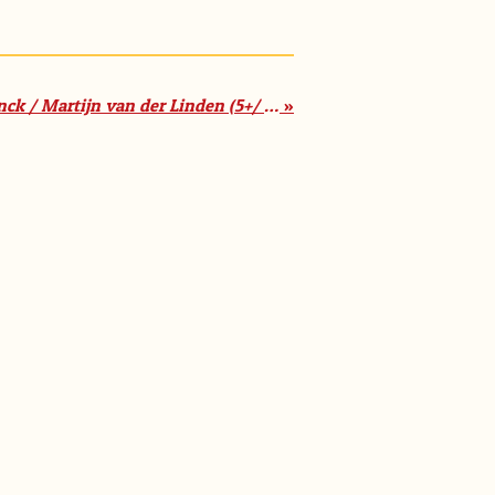
'SuperSint' /Maranke Rinck / Martijn van der Linden (5+/ zelfstandig 7+)
»