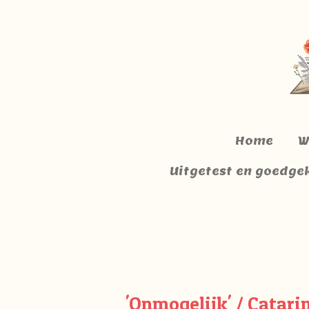
Ga
direct
naar
de
hoofdinhoud
Home
W
Uitgetest en goedge
'Onmogelijk' / Catarin