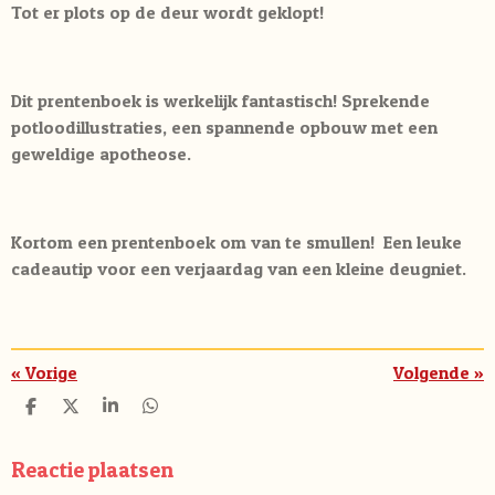
Tot er plots op de deur wordt geklopt!
Dit prentenboek is werkelijk fantastisch! Sprekende
potloodillustraties, een spannende opbouw met een
geweldige apotheose.
Kortom een prentenboek om van te smullen! Een leuke
cadeautip voor een verjaardag van een kleine deugniet.
«
Vorige
Volgende
»
D
D
S
D
e
e
h
e
l
e
a
l
e
l
r
e
Reactie plaatsen
n
e
n