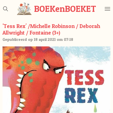
Ga
BOEKenBOEKET
direct
naar
de
'Tess Rex' /Michelle Robinson / Deborah
hoofdinhoud
Allwright / Fontaine (3+)
Gepubliceerd op 18 april 2021 om 07:18