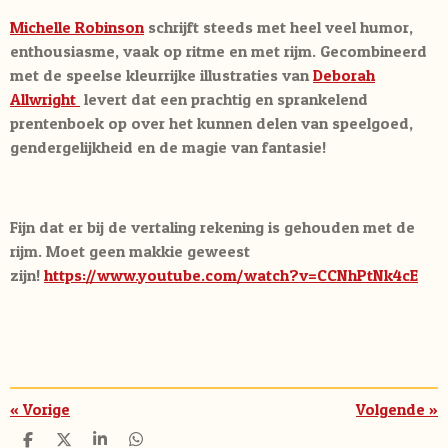
Michelle Robinson
schrijft steeds met heel veel humor,
enthousiasme, vaak op ritme en met rijm. Gecombineerd
met de speelse kleurrijke illustraties van
Deborah
Allwright
levert dat een prachtig en sprankelend
prentenboek op over het kunnen delen van speelgoed,
gendergelijkheid en de magie van fantasie!
Fijn dat er bij de vertaling rekening is gehouden met de
rijm. Moet geen makkie geweest
zijn!
https://www.youtube.com/watch?v=CCNhPtNk4cE
«
Vorige
Volgende
»
D
D
S
D