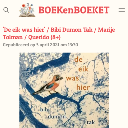
Ga
BOEKenBOEKET
direct
naar
de
'De eik was hier' / Bibi Dumon Tak / Marije
hoofdinhoud
Tolman / Querido (8+)
Gepubliceerd op 5 april 2021 om 13:30