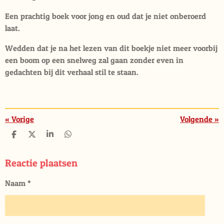
Een prachtig boek voor jong en oud dat je niet onberoerd
laat.
Wedden dat je na het lezen van dit boekje niet meer voorbij
een boom op een snelweg zal gaan zonder even in
gedachten bij dit verhaal stil te staan.
«
Vorige
Volgende
»
D
D
S
D
e
e
h
e
l
e
a
l
e
l
r
e
Reactie plaatsen
n
e
n
Naam *