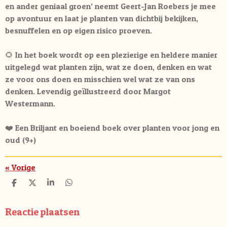
en ander geniaal groen’ neemt Geert-Jan Roebers je mee
op avontuur en laat je planten van dichtbij bekijken,
besnuffelen en op eigen risico proeven.
🌻 In het boek wordt op een plezierige en heldere manier
uitgelegd wat planten zijn, wat ze doen, denken en wat
ze voor ons doen en misschien wel wat ze van ons
denken. Levendig geïllustreerd door Margot
Westermann.
❤️ Een Briljant en boeiend boek over planten voor jong en
oud (9+)
«
Vorige
D
D
S
D
e
e
h
e
l
e
a
l
e
l
r
e
Reactie plaatsen
n
e
n