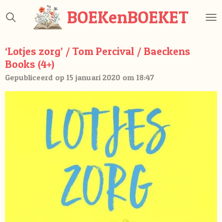
Ga
BOEKenBOEKET
direct
naar
de
‘Lotjes zorg’ / Tom Percival / Baeckens
hoofdinhoud
Books (4+)
Gepubliceerd op 15 januari 2020 om 18:47