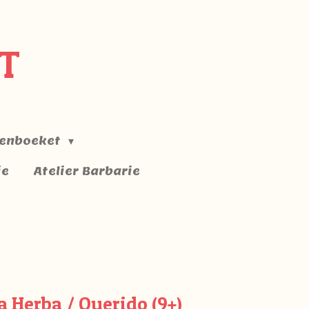
T
enboeket
ie
Atelier Barbarie
a Herba / Querido (9+)