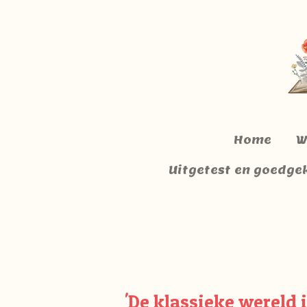
Ga
direct
naar
de
hoofdinhoud
Home
W
Uitgetest en goedge
'De klassieke wereld i