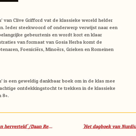
’ van Clive Grifford vat de klassieke wereld helder
en.
Ieder steekwoord of onderwerp verwijst naar een
 belangrijke gebeurtenis en wordt kort en klaar
straties van formaat van Gosia Herba komt de
tenaren, Foeniciërs, Minoërs, Grieken en Romeinen
n’ is een geweldig dankbaar boek om in de klas mee
achtige ontdekkingstocht te trekken in de klassieke
 8+.
'Helden - De mooiste Griekse mythen herverteld' /Daan Remmerts de Vries / Sebastiaan Van Doninck / Lannoo (10+)