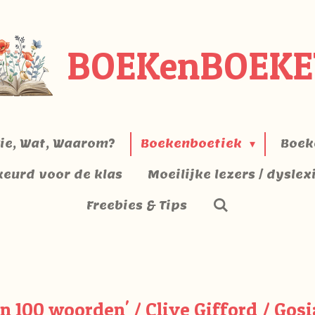
BOEKenBOEKE
ie, Wat, Waarom?
Boekenboetiek
Boek
keurd voor de klas
Moeilijke lezers / dyslex
Freebies & Tips
n 100 woorden' / Clive Gifford / Gosi