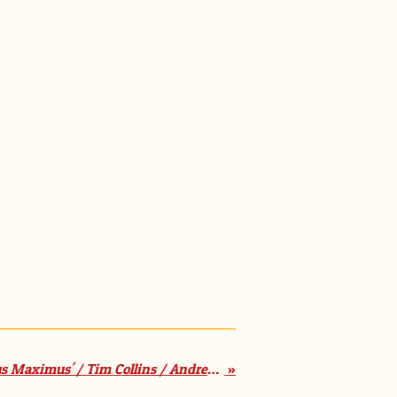
'Het dagboek van Nurdius Maximus' / Tim Collins / Andrew Pinder / Ploegsma (9+)
»